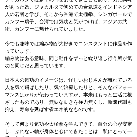
があった為、ジャカルタで初めての合気道をインドネシア
人の若者と学び、そこから香港で太極拳、シンガポールで
カンフー扇子、台湾では気功と気がつけば、アジアの武
術、カンフーに魅せられていました。
今でも趣味では編み物が大好きでコンスタントに作品を作
っています。
編み物はある意味、同じ動作をずっと繰り返し行う所が気
功と同じだと思っています。
日本人の気功のイメージは、怪しいおじさんが離れている
人を気で飛ばしたり、気で治療したりと、そんなパフォー
マンスばかりが伝わっていますが、本来はもっと生活に根
ざしたものであり、無駄な動きを極力無くし、新陳代謝も
抑え、寿命を延ばす省エネ的なものです。
そして何より気功や太極拳を学んできて、自分の心が安定
し、ぶれない軸が身体と心にできたことは 私にとって一