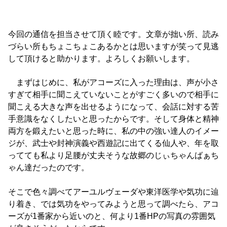
今回の通信を担当させて頂く
睦
です。文章が拙い所、読み
づらい所もちょこちょこあるかとは思いますが笑って見逃
して頂けると助かります。よろしくお願いします。
まずはじめに、私がアコーズに入った理由は、声が小さ
すぎて相手に聞こえていないことがすごく多いので相手に
聞こえる大きな声を出せるようになって、会話に対する苦
手意識をなくしたいと思ったからです。そして身体と精神
両方を鍛えたいと思った時に、私の中の強い達人のイメー
ジが、武士や封神演義や西遊記に出てくる仙人や、年を取
ってても私より足腰が丈夫そうな故郷のじぃちゃんばぁち
ゃん達だったのです。
そこで色々調べてアーユルヴェーダや東洋医学や気功に辿
り着き、では気功をやってみようと思って調べたら、アコ
ーズが1番家から近いのと、何より1番HPの写真の雰囲気