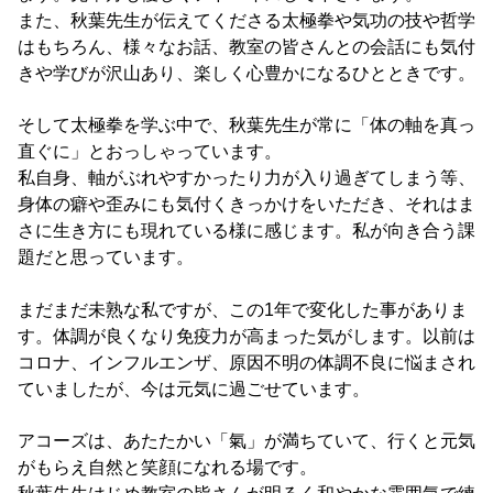
また、秋葉先生が伝えてくださる太極拳や気功の技や哲学
はもちろん、様々なお話、教室の皆さんとの会話にも気付
きや学びが沢山あり、楽しく心豊かになるひとときです。
そして太極拳を学ぶ中で、秋葉先生が常に「体の軸を真っ
直ぐに」とおっしゃっています。
私自身、軸がぶれやすかったり力が入り過ぎてしまう等、
身体の癖や歪みにも気付くきっかけをいただき、それはま
さに生き方にも現れている様に感じます。私が向き合う課
題だと思っています。
まだまだ未熟な私ですが、この1年で変化した事がありま
す。体調が良くなり免疫力が高まった気がします。以前は
コロナ、インフルエンザ、原因不明の体調不良に悩まされ
ていましたが、今は元気に過ごせています。
アコーズは、あたたかい「氣」が満ちていて、行くと元気
がもらえ自然と笑顔になれる場です。