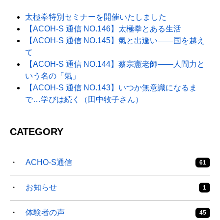
太極拳特別セミナーを開催いたしました
【ACOH-S 通信 NO.146】太極拳とある生活
【ACOH-S 通信 NO.145】氣と出逢い――国を越え
て
【ACOH-S 通信 NO.144】蔡宗憲老師――人間力と
いう名の「氣」
【ACOH-S 通信 NO.143】いつか無意識になるま
で…学びは続く（田中牧子さん）
CATEGORY
ACHO-S通信
61
お知らせ
1
体験者の声
45