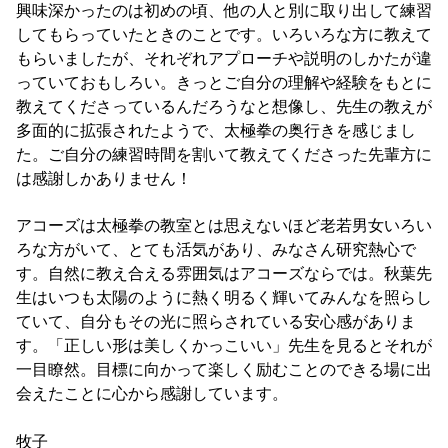
興味深かったのは初めの頃、他の人と別に取り出して練習
してもらっていたときのことです。いろいろな方に教えて
もらいましたが、それぞれアプローチや説明のしかたが違
っていておもしろい。きっとご自分の理解や経験をもとに
教えてくださっているんだろうなと想像し、先生の教えが
多面的に拡張されたようで、太極拳の奥行きを感じまし
た。ご自分の練習時間を割いて教えてくださった先輩方に
は感謝しかありません！
アコーズは太極拳の教室とは思えないほど老若男女いろい
ろな方がいて、とても活気があり、みなさん研究熱心で
す。自然に教え合える雰囲気はアコーズならでは。秋葉先
生はいつも太陽のように熱く明るく輝いてみんなを照らし
ていて、自分もその光に照らされている安心感がありま
す。「正しい形は美しくかっこいい」先生を見るとそれが
一目瞭然。目標に向かって楽しく励むことのできる場に出
会えたことに心から感謝しています。
牧子