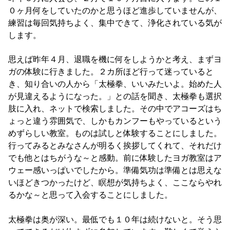
０ヶ月何をしていたのかと思うほど進歩していませんが、
練習は毎回気持ちよく、集中できて、浄化されている気が
します。
思えば昨年４月、退職を機に何をしようかと考え、まずヨ
ガの体験に行きました。２カ所ほど行って迷っていると
き、知り合いの人から「太極拳、いいみたいよ。始めた人
が見違えるようになった。」との話を聞き、太極拳も選択
肢に入れ、ネットで検索しました。その中でアコーズはち
ょっと違う雰囲気で、しかもカンフーもやっているという
めずらしい教室。ものは試しと体験することにしました。
行ってみるとみなさんが明るく挨拶してくれて、それだけ
でも他とはちがうな～と感動。前に体験したヨガ教室はア
ウェー感いっぱいでしたから。準備気功は準備とは思えな
いほどきつかったけど、瞑想が気持ちよく、ここならやれ
るかな～と思って入会することにしました。
太極拳は奥が深い。最低でも１０年は続けないと。そう思