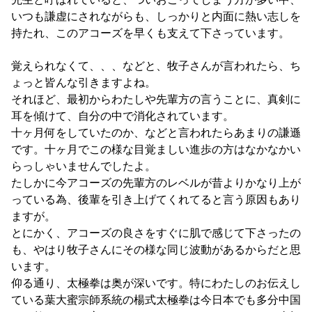
いつも謙虚にされながらも、しっかりと内面に熱い志しを
持たれ、このアコーズを早くも支えて下さっています。
覚えられなくて、、、などと、牧子さんが言われたら、ち
ょっと皆んな引きますよね。
それほど、最初からわたしや先輩方の言うことに、真剣に
耳を傾けて、自分の中で消化されています。
十ヶ月何をしていたのか、などと言われたらあまりの謙遜
です。十ヶ月でこの様な目覚ましい進歩の方はなかなかい
らっしゃいませんでしたよ。
たしかに今アコーズの先輩方のレベルが昔よりかなり上が
っている為、後輩を引き上げてくれてると言う原因もあり
ますが。
とにかく、アコーズの良さをすぐに肌で感じて下さったの
も、やはり牧子さんにその様な同じ波動があるからだと思
います。
仰る通り、太極拳は奥が深いです。特にわたしのお伝えし
ている葉大蜜宗師系統の楊式太極拳は今日本でも多分中国